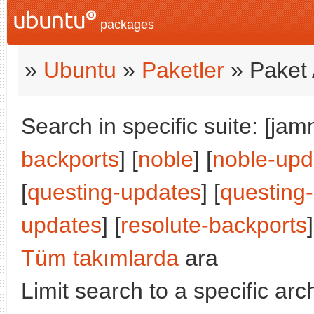
packages
»
Ubuntu
»
Paketler
» Paket 
Search in specific suite: [jam
backports
] [
noble
] [
noble-upd
[
questing-updates
] [
questing
updates
] [
resolute-backports
]
Tüm takımlarda
ara
Limit search to a specific arch