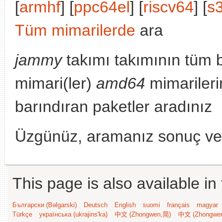
[
armhf
] [
ppc64el
] [
riscv64
] [
s
Tüm mimarilerde
ara
jammy
takımı takımının tüm 
mimari(ler)
amd64
mimarileri
barındıran paketler aradınız
Üzgünüz, aramanız sonuç v
This page is also available in
Български (Bəlgarski)
Deutsch
English
suomi
français
magyar
Türkçe
українська (ukrajins'ka)
中文 (Zhongwen,简)
中文 (Zhongwe