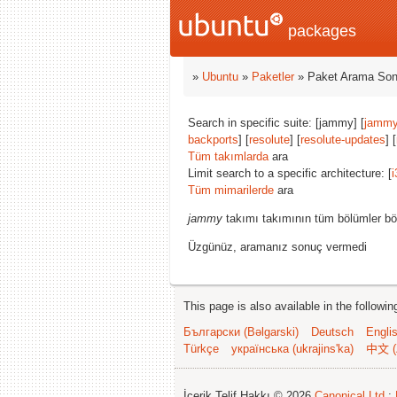
packages
»
Ubuntu
»
Paketler
» Paket Arama Son
Search in specific suite: [jammy] [
jammy
backports
] [
resolute
] [
resolute-updates
] [
Tüm takımlarda
ara
Limit search to a specific architecture: [
i
Tüm mimarilerde
ara
jammy
takımı takımının tüm bölümler bö
Üzgünüz, aramanız sonuç vermedi
This page is also available in the followi
Български (Bəlgarski)
Deutsch
Engli
Türkçe
українська (ukrajins'ka)
中文 (
İçerik Telif Hakkı © 2026
Canonical Ltd.
;