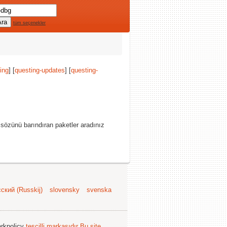
tüm seçenekler
ing
] [
questing-updates
] [
questing-
sözünü barındıran paketler aradınız
ский (Russkij)
slovensky
svenska
arkpolicy
tescilli markasıdır
Bu site