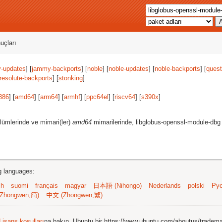
uçları
-updates
] [
jammy-backports
] [
noble
] [
noble-updates
] [
noble-backports
] [
quest
resolute-backports
] [
stonking
]
386
] [
amd64
] [
arm64
] [
armhf
] [
ppc64el
] [
riscv64
] [
s390x
]
lümlerinde ve mimari(ler)
amd64
mimarilerinde, libglobus-openssl-module-dbg 
ng languages:
sh
suomi
français
magyar
日本語 (Nihongo)
Nederlands
polski
Рус
Zhongwen,简)
中文 (Zhongwen,繁)
Lisans koşulları
na bakın. Ubuntu bir https://www.ubuntu.com/aboutus/tradem