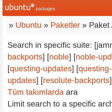
packages
»
Ubuntu
»
Paketler
» Paket 
Search in specific suite: [jam
backports
] [
noble
] [
noble-upd
[
questing-updates
] [
questing
updates
] [
resolute-backports
]
Tüm takımlarda
ara
Limit search to a specific arch