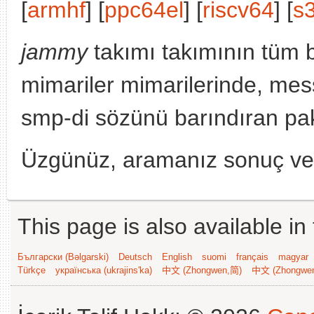
[
armhf
] [
ppc64el
] [
riscv64
] [
s
jammy
takımı takımının tüm 
mimariler mimarilerinde, me
smp-di sözünü barındıran pak
Üzgünüz, aramanız sonuç v
This page is also available in
Български (Bəlgarski)
Deutsch
English
suomi
français
magyar
Türkçe
українська (ukrajins'ka)
中文 (Zhongwen,简)
中文 (Zhongwe