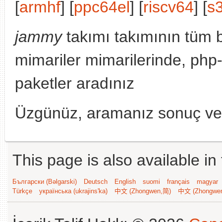
[
armhf
] [
ppc64el
] [
riscv64
] [
s
jammy
takımı takımının tüm 
mimariler mimarilerinde, ph
paketler aradınız
Üzgünüz, aramanız sonuç v
This page is also available in
Български (Bəlgarski)
Deutsch
English
suomi
français
magyar
Türkçe
українська (ukrajins'ka)
中文 (Zhongwen,简)
中文 (Zhongwe