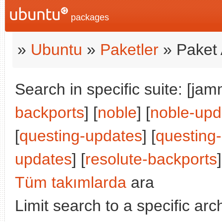
packages
»
Ubuntu
»
Paketler
» Paket 
Search in specific suite: [jam
backports
] [
noble
] [
noble-upd
[
questing-updates
] [
questing
updates
] [
resolute-backports
]
Tüm takımlarda
ara
Limit search to a specific arch