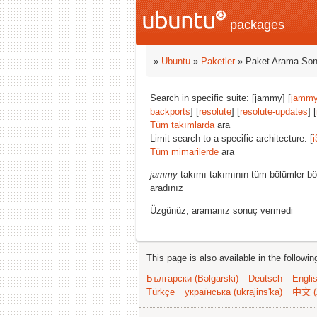
packages
»
Ubuntu
»
Paketler
» Paket Arama Son
Search in specific suite: [jammy] [
jammy
backports
] [
resolute
] [
resolute-updates
] [
Tüm takımlarda
ara
Limit search to a specific architecture: [
i
Tüm mimarilerde
ara
jammy
takımı takımının tüm bölümler bö
aradınız
Üzgünüz, aramanız sonuç vermedi
This page is also available in the followi
Български (Bəlgarski)
Deutsch
Engli
Türkçe
українська (ukrajins'ka)
中文 (