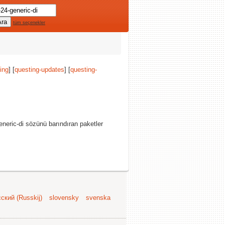
tüm seçenekler
ing
] [
questing-updates
] [
questing-
eric-di sözünü barındıran paketler
ский (Russkij)
slovensky
svenska