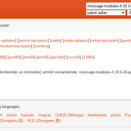
uçları
-updates
] [
jammy-backports
] [
noble
] [
noble-updates
] [
noble-backports
] [
quest
resolute-backports
] [
stonking
]
386
] [
amd64
] [
arm64
] [
armhf
] [
ppc64el
] [
riscv64
] [
s390x
]
lümlerinde ve mimari(ler)
arm64
mimarilerinde, message-modules-4.10.0-24-gen
ng languages:
sh
suomi
français
magyar
日本語 (Nihongo)
Nederlands
polski
Рус
Zhongwen,简)
中文 (Zhongwen,繁)