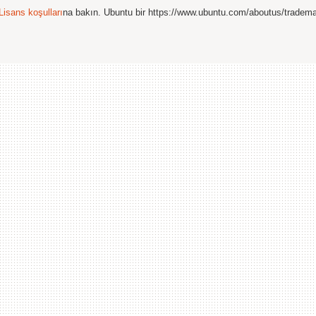
Lisans koşulları
na bakın. Ubuntu bir https://www.ubuntu.com/aboutus/tradem