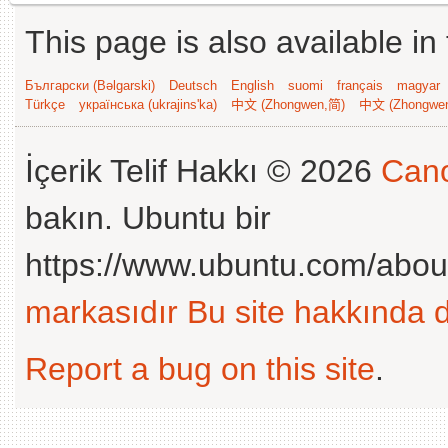
This page is also available in
Български (Bəlgarski)
Deutsch
English
suomi
français
magyar
Türkçe
українська (ukrajins'ka)
中文 (Zhongwen,简)
中文 (Zhongwe
İçerik Telif Hakkı © 2026
Cano
bakın. Ubuntu bir
https://www.ubuntu.com/abou
markasıdır
Bu site hakkında d
Report a bug on this site
.