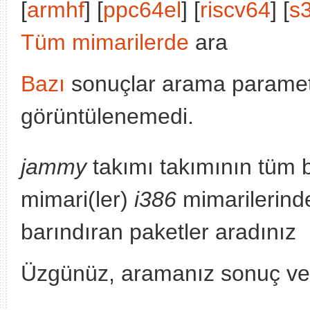
[
armhf
] [
ppc64el
] [
riscv64
] [
s
Tüm mimarilerde
ara
Bazı
sonuçlar arama parametr
görüntülenemedi.
jammy
takımı takımının tüm 
mimari(ler)
i386
mimarilerinde
barındıran paketler aradınız
Üzgünüz, aramanız sonuç v