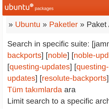
packages
»
Ubuntu
»
Paketler
» Paket 
Search in specific suite: [jam
backports
] [
noble
] [
noble-upd
[
questing-updates
] [
questing
updates
] [
resolute-backports
]
Tüm takımlarda
ara
Limit search to a specific arch