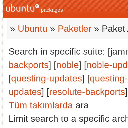
packages
»
Ubuntu
»
Paketler
» Paket 
Search in specific suite: [jam
backports
] [
noble
] [
noble-upd
[
questing-updates
] [
questing
updates
] [
resolute-backports
]
Tüm takımlarda
ara
Limit search to a specific arch