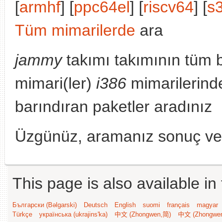
[
armhf
] [
ppc64el
] [
riscv64
] [
s
Tüm mimarilerde
ara
jammy
takımı takımının tüm 
mimari(ler)
i386
mimarilerind
barındıran paketler aradınız
Üzgünüz, aramanız sonuç v
This page is also available in
Български (Bəlgarski)
Deutsch
English
suomi
français
magyar
Türkçe
українська (ukrajins'ka)
中文 (Zhongwen,简)
中文 (Zhongwe