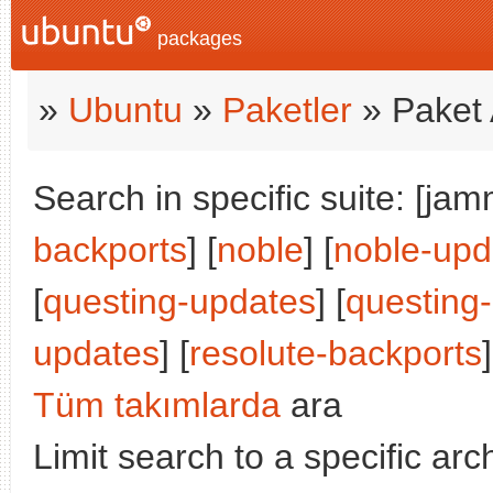
packages
»
Ubuntu
»
Paketler
» Paket 
Search in specific suite: [jam
backports
] [
noble
] [
noble-upd
[
questing-updates
] [
questing
updates
] [
resolute-backports
]
Tüm takımlarda
ara
Limit search to a specific arch