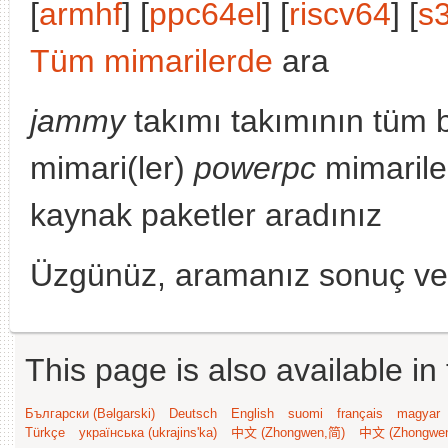
[
armhf
] [
ppc64el
] [
riscv64
] [
s
Tüm mimarilerde
ara
jammy
takımı takımının tüm 
mimari(ler)
powerpc
mimarile
kaynak paketler aradınız
Üzgünüz, aramanız sonuç v
This page is also available in
Български (Bəlgarski)
Deutsch
English
suomi
français
magyar
Türkçe
українська (ukrajins'ka)
中文 (Zhongwen,简)
中文 (Zhongwe