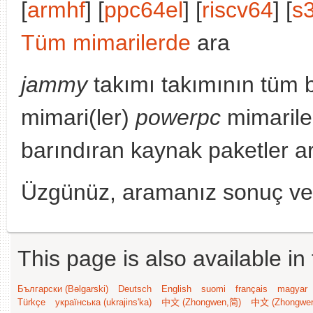
[
armhf
] [
ppc64el
] [
riscv64
] [
s
Tüm mimarilerde
ara
jammy
takımı takımının tüm 
mimari(ler)
powerpc
mimarile
barındıran kaynak paketler a
Üzgünüz, aramanız sonuç v
This page is also available in
Български (Bəlgarski)
Deutsch
English
suomi
français
magyar
Türkçe
українська (ukrajins'ka)
中文 (Zhongwen,简)
中文 (Zhongwe