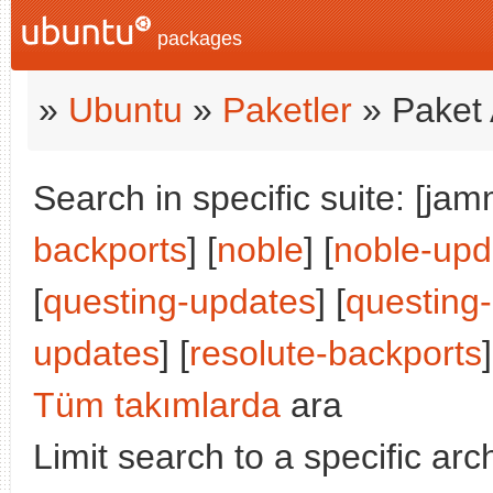
packages
»
Ubuntu
»
Paketler
» Paket 
Search in specific suite: [jam
backports
] [
noble
] [
noble-upd
[
questing-updates
] [
questing
updates
] [
resolute-backports
]
Tüm takımlarda
ara
Limit search to a specific arch