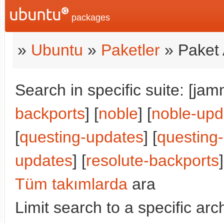
packages
»
Ubuntu
»
Paketler
» Paket 
Search in specific suite: [jam
backports
] [
noble
] [
noble-upd
[
questing-updates
] [
questing
updates
] [
resolute-backports
]
Tüm takımlarda
ara
Limit search to a specific arch