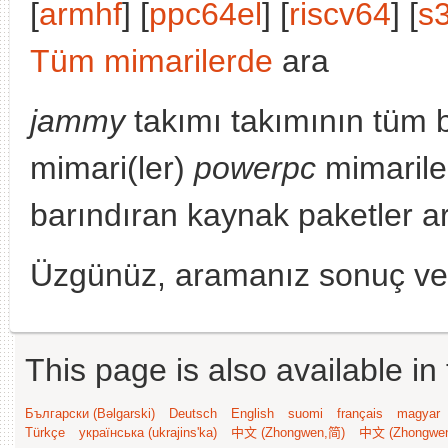
[
armhf
] [
ppc64el
] [
riscv64
] [
s
Tüm mimarilerde
ara
jammy
takımı takımının tüm 
mimari(ler)
powerpc
mimarile
barındıran kaynak paketler a
Üzgünüz, aramanız sonuç v
This page is also available in
Български (Bəlgarski)
Deutsch
English
suomi
français
magyar
Türkçe
українська (ukrajins'ka)
中文 (Zhongwen,简)
中文 (Zhongwe