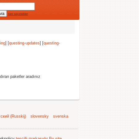
tüm seçenekler
ing
] [
questing-updates
] [
questing-
ıran paketler aradınız
ский (Russkij)
slovensky
svenska
arkpolicy
tescilli markasıdır
Bu site