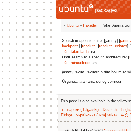
packages
»
Ubuntu
»
Paketler
» Paket Arama Son
Search in specific suite: [jammy] [
jammy
backports
] [
resolute
] [
resolute-updates
] [
Tüm takımlarda
ara
Limit search to a specific architecture: [
i
Tüm mimarilerde
ara
jammy
takımı takımının tüm bölümler bö
Üzgünüz, aramanız sonuç vermedi
This page is also available in the followi
Български (Bəlgarski)
Deutsch
Engli
Türkçe
українська (ukrajins'ka)
中文 (
İçerik Telif Hakkı © 2026
Canonical Ltd.
;