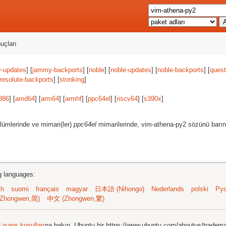
uçları
-updates
] [
jammy-backports
] [
noble
] [
noble-updates
] [
noble-backports
] [
quest
resolute-backports
] [
stonking
]
386
] [
amd64
] [
arm64
] [
armhf
] [
ppc64el
] [
riscv64
] [
s390x
]
lümlerinde ve mimari(ler)
ppc64el
mimarilerinde, vim-athena-py2 sözünü barınd
ng languages:
sh
suomi
français
magyar
日本語 (Nihongo)
Nederlands
polski
Рус
Zhongwen,简)
中文 (Zhongwen,繁)
Lisans koşulları
na bakın. Ubuntu bir https://www.ubuntu.com/aboutus/tradem