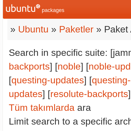
packages
»
Ubuntu
»
Paketler
» Paket 
Search in specific suite: [jam
backports
] [
noble
] [
noble-upd
[
questing-updates
] [
questing
updates
] [
resolute-backports
]
Tüm takımlarda
ara
Limit search to a specific arch