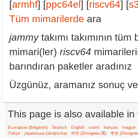
[
armhf
] [
ppc64el
] [
riscv64
] [
s
Tüm mimarilerde
ara
jammy
takımı takımının tüm 
mimari(ler)
riscv64
mimarileri
barındıran paketler aradınız
Üzgünüz, aramanız sonuç v
This page is also available in
Български (Bəlgarski)
Deutsch
English
suomi
français
magyar
Türkçe
українська (ukrajins'ka)
中文 (Zhongwen,简)
中文 (Zhongwe