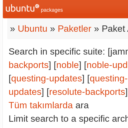
packages
»
Ubuntu
»
Paketler
» Paket 
Search in specific suite: [jam
backports
] [
noble
] [
noble-upd
[
questing-updates
] [
questing
updates
] [
resolute-backports
]
Tüm takımlarda
ara
Limit search to a specific arch