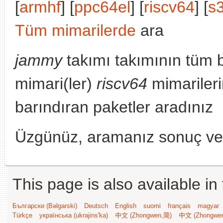
[
armhf
] [
ppc64el
] [
riscv64
] [
s
Tüm mimarilerde
ara
jammy
takımı takımının tüm 
mimari(ler)
riscv64
mimariler
barındıran paketler aradınız
Üzgünüz, aramanız sonuç v
This page is also available in
Български (Bəlgarski)
Deutsch
English
suomi
français
magyar
Türkçe
українська (ukrajins'ka)
中文 (Zhongwen,简)
中文 (Zhongwe