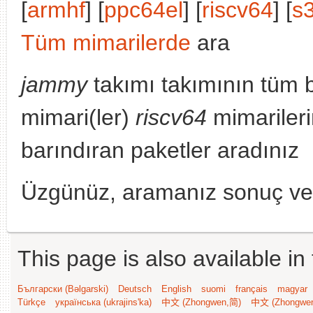
[
armhf
] [
ppc64el
] [
riscv64
] [
s
Tüm mimarilerde
ara
jammy
takımı takımının tüm 
mimari(ler)
riscv64
mimarileri
barındıran paketler aradınız
Üzgünüz, aramanız sonuç v
This page is also available in
Български (Bəlgarski)
Deutsch
English
suomi
français
magyar
Türkçe
українська (ukrajins'ka)
中文 (Zhongwen,简)
中文 (Zhongwe