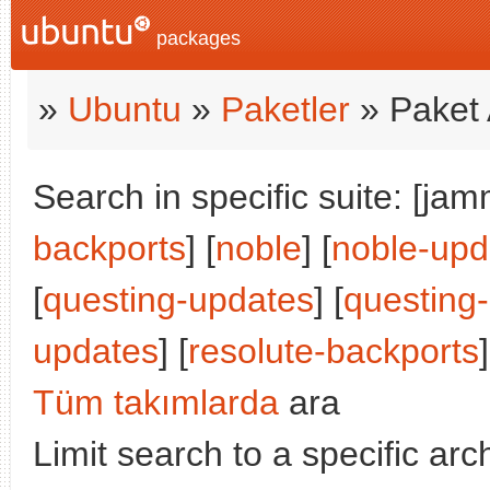
packages
»
Ubuntu
»
Paketler
» Paket 
Search in specific suite: [jam
backports
] [
noble
] [
noble-upd
[
questing-updates
] [
questing
updates
] [
resolute-backports
]
Tüm takımlarda
ara
Limit search to a specific arch