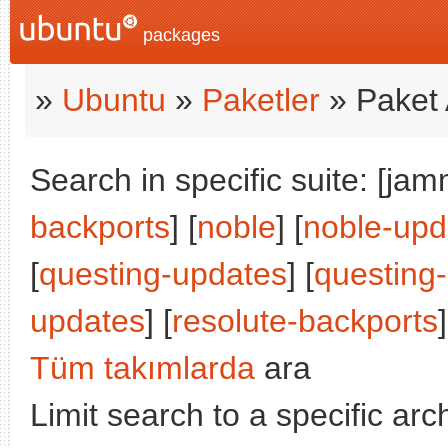
packages
»
Ubuntu
»
Paketler
» Paket 
Search in specific suite: [jam
backports
] [
noble
] [
noble-upd
[
questing-updates
] [
questing
updates
] [
resolute-backports
]
Tüm takımlarda
ara
Limit search to a specific arch