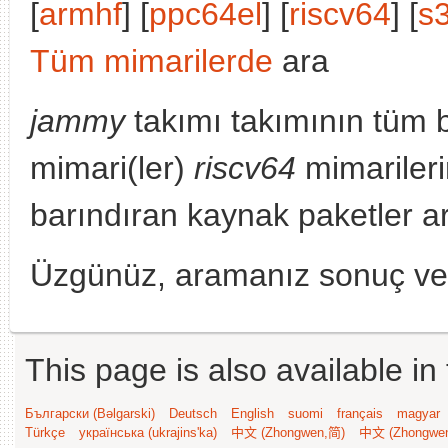
[
armhf
] [
ppc64el
] [
riscv64
] [
s
Tüm mimarilerde
ara
jammy
takımı takımının tüm 
mimari(ler)
riscv64
mimariler
barındıran kaynak paketler a
Üzgünüz, aramanız sonuç v
This page is also available in
Български (Bəlgarski)
Deutsch
English
suomi
français
magyar
Türkçe
українська (ukrajins'ka)
中文 (Zhongwen,简)
中文 (Zhongwe