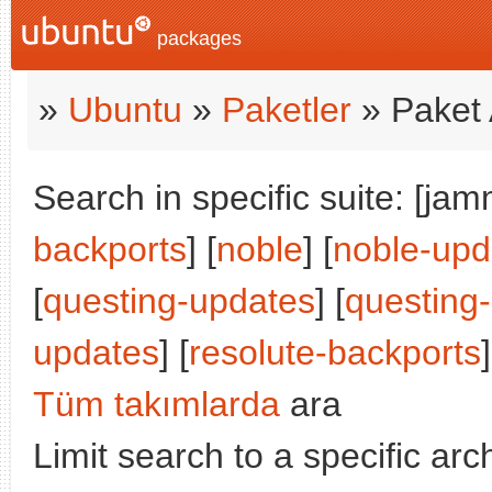
packages
»
Ubuntu
»
Paketler
» Paket 
Search in specific suite: [jam
backports
] [
noble
] [
noble-upd
[
questing-updates
] [
questing
updates
] [
resolute-backports
]
Tüm takımlarda
ara
Limit search to a specific arch