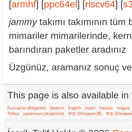
[
armhf
] [
ppc64el
] [
riscv64
] [
s
jammy
takımı takımının tüm 
mimariler mimarilerinde, ke
barındıran paketler aradınız
Üzgünüz, aramanız sonuç v
This page is also available in
Български (Bəlgarski)
Deutsch
English
suomi
français
magyar
Türkçe
українська (ukrajins'ka)
中文 (Zhongwen,简)
中文 (Zhongwe