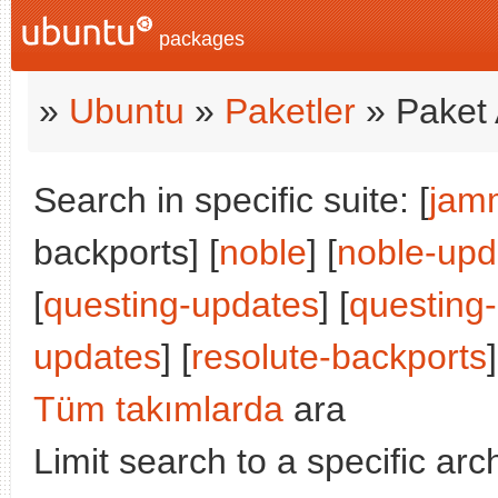
packages
»
Ubuntu
»
Paketler
» Paket 
Search in specific suite: [
jam
backports] [
noble
] [
noble-upd
[
questing-updates
] [
questing
updates
] [
resolute-backports
]
Tüm takımlarda
ara
Limit search to a specific arch