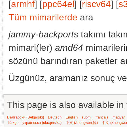
[
armhf
] [
ppc64el
] [
riscv64
] [
s
Tüm mimarilerde
ara
jammy-backports
takımı takı
mimari(ler)
amd64
mimarileri
sözünü barındıran paketler a
Üzgünüz, aramanız sonuç v
This page is also available in
Български (Bəlgarski)
Deutsch
English
suomi
français
magyar
Türkçe
українська (ukrajins'ka)
中文 (Zhongwen,简)
中文 (Zhongwe