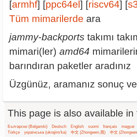
[
armhf
] [
ppc64el
] [
riscv64
] [
s
Tüm mimarilerde
ara
jammy-backports
takımı takı
mimari(ler)
amd64
mimarileri
barındıran paketler aradınız
Üzgünüz, aramanız sonuç v
This page is also available in
Български (Bəlgarski)
Deutsch
English
suomi
français
magyar
Türkçe
українська (ukrajins'ka)
中文 (Zhongwen,简)
中文 (Zhongwe