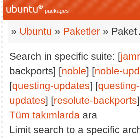
packages
»
Ubuntu
»
Paketler
» Paket 
Search in specific suite: [
jam
backports] [
noble
] [
noble-upd
[
questing-updates
] [
questing
updates
] [
resolute-backports
]
Tüm takımlarda
ara
Limit search to a specific arch