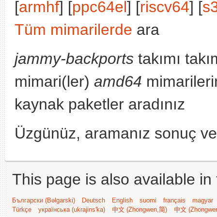
[
armhf
] [
ppc64el
] [
riscv64
] [
s
Tüm mimarilerde
ara
jammy-backports
takımı takı
mimari(ler)
amd64
mimarileri
kaynak paketler aradınız
Üzgünüz, aramanız sonuç v
This page is also available in
Български (Bəlgarski)
Deutsch
English
suomi
français
magyar
Türkçe
українська (ukrajins'ka)
中文 (Zhongwen,简)
中文 (Zhongwe