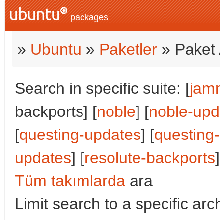
packages
»
Ubuntu
»
Paketler
» Paket 
Search in specific suite: [
jam
backports] [
noble
] [
noble-upd
[
questing-updates
] [
questing
updates
] [
resolute-backports
]
Tüm takımlarda
ara
Limit search to a specific arch