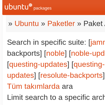
packages
»
Ubuntu
»
Paketler
» Paket 
Search in specific suite: [
jam
backports] [
noble
] [
noble-upd
[
questing-updates
] [
questing
updates
] [
resolute-backports
]
Tüm takımlarda
ara
Limit search to a specific arch