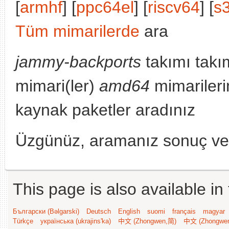
[
armhf
] [
ppc64el
] [
riscv64
] [
s
Tüm mimarilerde
ara
jammy-backports
takımı takı
mimari(ler)
amd64
mimarileri
kaynak paketler aradınız
Üzgünüz, aramanız sonuç v
This page is also available in
Български (Bəlgarski)
Deutsch
English
suomi
français
magyar
Türkçe
українська (ukrajins'ka)
中文 (Zhongwen,简)
中文 (Zhongwe