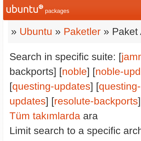
packages
»
Ubuntu
»
Paketler
» Paket 
Search in specific suite: [
jam
backports] [
noble
] [
noble-upd
[
questing-updates
] [
questing
updates
] [
resolute-backports
]
Tüm takımlarda
ara
Limit search to a specific arch