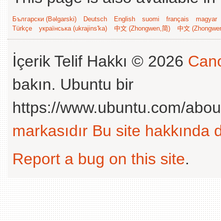
Български (Bəlgarski)
Deutsch
English
suomi
français
magyar
Türkçe
українська (ukrajins'ka)
中文 (Zhongwen,简)
中文 (Zhongwe
İçerik Telif Hakkı © 2026
Cano
bakın. Ubuntu bir
https://www.ubuntu.com/abou
markasıdır
Bu site hakkında d
Report a bug on this site
.