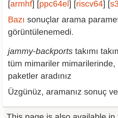
[
armhf
] [
ppc64el
] [
riscv64
] [
s
Bazı
sonuçlar arama parametr
görüntülenemedi.
jammy-backports
takımı takı
tüm mimariler mimarilerinde,
paketler aradınız
Üzgünüz, aramanız sonuç v
This page is also available in