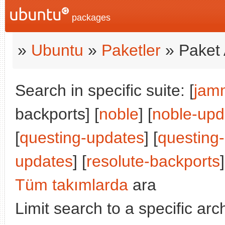
packages
»
Ubuntu
»
Paketler
» Paket 
Search in specific suite: [
jam
backports] [
noble
] [
noble-upd
[
questing-updates
] [
questing
updates
] [
resolute-backports
]
Tüm takımlarda
ara
Limit search to a specific arch