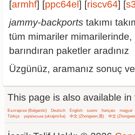
[
armhf
] [
ppc64el
] [
riscv64
] [
s
jammy-backports
takımı takı
tüm mimariler mimarilerinde
barındıran paketler aradınız
Üzgünüz, aramanız sonuç v
This page is also available in
Български (Bəlgarski)
Deutsch
English
suomi
français
magyar
Türkçe
українська (ukrajins'ka)
中文 (Zhongwen,简)
中文 (Zhongwe