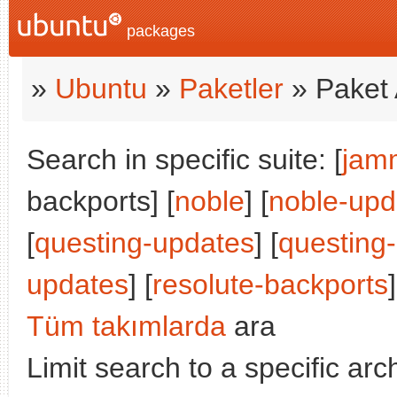
packages
»
Ubuntu
»
Paketler
» Paket 
Search in specific suite: [
jam
backports] [
noble
] [
noble-upd
[
questing-updates
] [
questing
updates
] [
resolute-backports
]
Tüm takımlarda
ara
Limit search to a specific arch