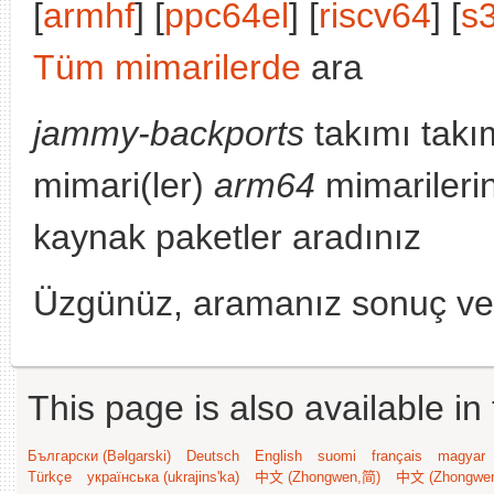
[
armhf
] [
ppc64el
] [
riscv64
] [
s
Tüm mimarilerde
ara
jammy-backports
takımı takı
mimari(ler)
arm64
mimarileri
kaynak paketler aradınız
Üzgünüz, aramanız sonuç v
This page is also available in
Български (Bəlgarski)
Deutsch
English
suomi
français
magyar
Türkçe
українська (ukrajins'ka)
中文 (Zhongwen,简)
中文 (Zhongwe