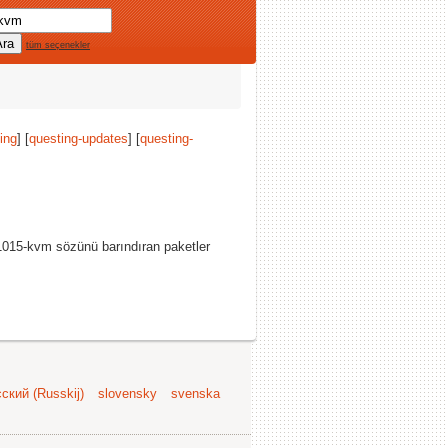
tüm seçenekler
ing
] [
questing-updates
] [
questing-
-1015-kvm sözünü barındıran paketler
ский (Russkij)
slovensky
svenska