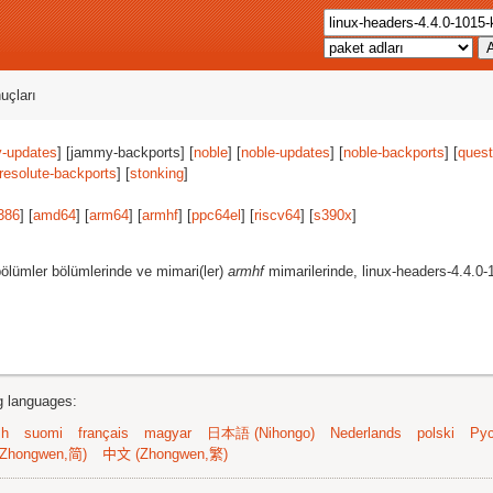
uçları
-updates
] [jammy-backports] [
noble
] [
noble-updates
] [
noble-backports
] [
quest
resolute-backports
] [
stonking
]
386
] [
amd64
] [
arm64
] [
armhf
] [
ppc64el
] [
riscv64
] [
s390x
]
ölümler bölümlerinde ve mimari(ler)
armhf
mimarilerinde, linux-headers-4.4.0
ng languages:
sh
suomi
français
magyar
日本語 (Nihongo)
Nederlands
polski
Рус
Zhongwen,简)
中文 (Zhongwen,繁)