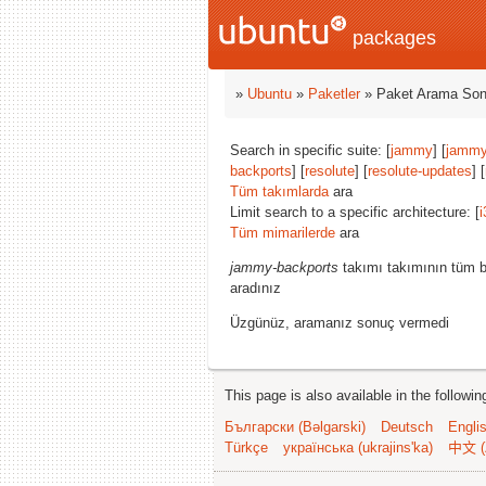
packages
»
Ubuntu
»
Paketler
» Paket Arama Son
Search in specific suite: [
jammy
] [
jammy
backports
] [
resolute
] [
resolute-updates
] [
Tüm takımlarda
ara
Limit search to a specific architecture: [
i
Tüm mimarilerde
ara
jammy-backports
takımı takımının tüm b
aradınız
Üzgünüz, aramanız sonuç vermedi
This page is also available in the followi
Български (Bəlgarski)
Deutsch
Engli
Türkçe
українська (ukrajins'ka)
中文 (