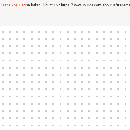
Lisans koşulları
na bakın. Ubuntu bir https://www.ubuntu.com/aboutus/tradem