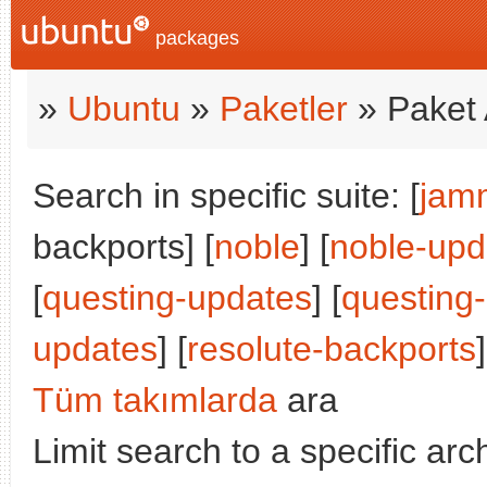
packages
»
Ubuntu
»
Paketler
» Paket 
Search in specific suite: [
jam
backports] [
noble
] [
noble-upd
[
questing-updates
] [
questing
updates
] [
resolute-backports
]
Tüm takımlarda
ara
Limit search to a specific arch