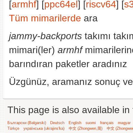
[
armhf
] [
ppc64el
] [
riscv64
] [
s
Tüm mimarilerde
ara
jammy-backports
takımı takı
mimari(ler)
armhf
mimarilerin
barındıran paketler aradınız
Üzgünüz, aramanız sonuç v
This page is also available in
Български (Bəlgarski)
Deutsch
English
suomi
français
magyar
Türkçe
українська (ukrajins'ka)
中文 (Zhongwen,简)
中文 (Zhongwe