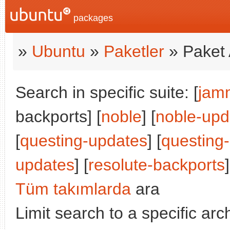
packages
»
Ubuntu
»
Paketler
» Paket 
Search in specific suite: [
jam
backports] [
noble
] [
noble-upd
[
questing-updates
] [
questing
updates
] [
resolute-backports
]
Tüm takımlarda
ara
Limit search to a specific arch