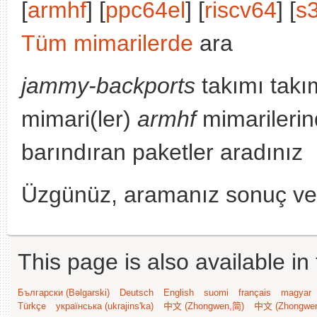
[
armhf
] [
ppc64el
] [
riscv64
] [
s
Tüm mimarilerde
ara
jammy-backports
takımı takı
mimari(ler)
armhf
mimarilerin
barındıran paketler aradınız
Üzgünüz, aramanız sonuç v
This page is also available in
Български (Bəlgarski)
Deutsch
English
suomi
français
magyar
Türkçe
українська (ukrajins'ka)
中文 (Zhongwen,简)
中文 (Zhongwe