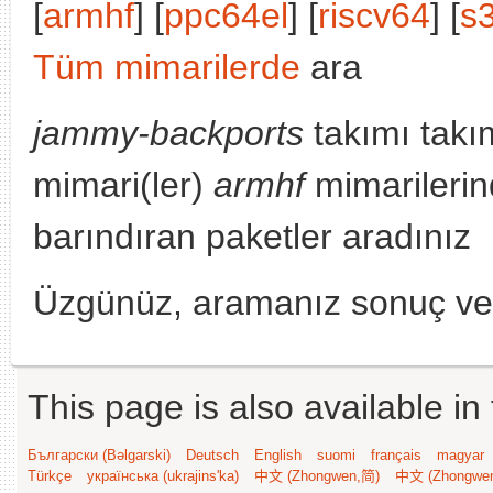
[
armhf
] [
ppc64el
] [
riscv64
] [
s
Tüm mimarilerde
ara
jammy-backports
takımı takı
mimari(ler)
armhf
mimarilerin
barındıran paketler aradınız
Üzgünüz, aramanız sonuç v
This page is also available in
Български (Bəlgarski)
Deutsch
English
suomi
français
magyar
Türkçe
українська (ukrajins'ka)
中文 (Zhongwen,简)
中文 (Zhongwe