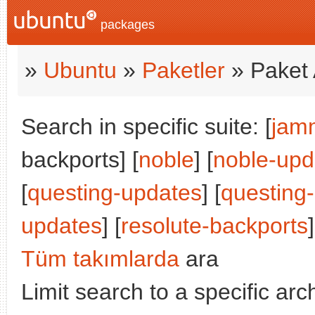
packages
»
Ubuntu
»
Paketler
» Paket 
Search in specific suite: [
jam
backports] [
noble
] [
noble-upd
[
questing-updates
] [
questing
updates
] [
resolute-backports
]
Tüm takımlarda
ara
Limit search to a specific arch