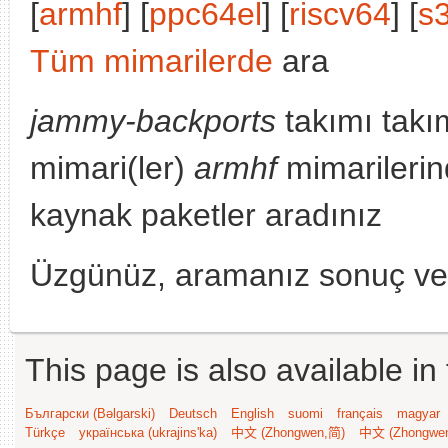
[
armhf
] [
ppc64el
] [
riscv64
] [
s
Tüm mimarilerde
ara
jammy-backports
takımı takı
mimari(ler)
armhf
mimarilerin
kaynak paketler aradınız
Üzgünüz, aramanız sonuç v
This page is also available in
Български (Bəlgarski)
Deutsch
English
suomi
français
magyar
Türkçe
українська (ukrajins'ka)
中文 (Zhongwen,简)
中文 (Zhongwe