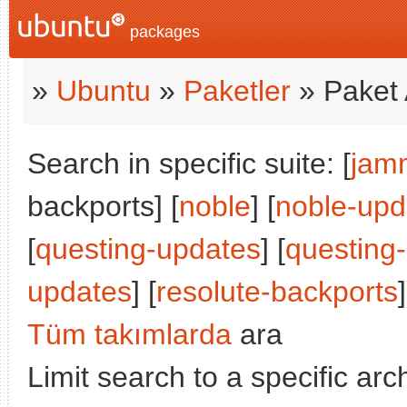
packages
»
Ubuntu
»
Paketler
» Paket 
Search in specific suite: [
jam
backports] [
noble
] [
noble-upd
[
questing-updates
] [
questing
updates
] [
resolute-backports
]
Tüm takımlarda
ara
Limit search to a specific arch