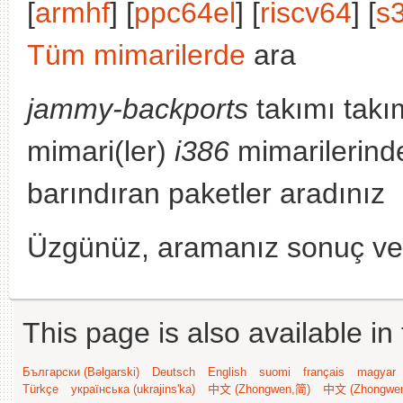
[
armhf
] [
ppc64el
] [
riscv64
] [
s
Tüm mimarilerde
ara
jammy-backports
takımı takı
mimari(ler)
i386
mimarilerinde
barındıran paketler aradınız
Üzgünüz, aramanız sonuç v
This page is also available in
Български (Bəlgarski)
Deutsch
English
suomi
français
magyar
Türkçe
українська (ukrajins'ka)
中文 (Zhongwen,简)
中文 (Zhongwe