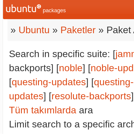
packages
»
Ubuntu
»
Paketler
» Paket 
Search in specific suite: [
jam
backports] [
noble
] [
noble-upd
[
questing-updates
] [
questing
updates
] [
resolute-backports
]
Tüm takımlarda
ara
Limit search to a specific arch