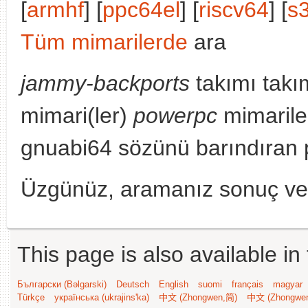
[
armhf
] [
ppc64el
] [
riscv64
] [
s
Tüm mimarilerde
ara
jammy-backports
takımı takı
mimari(ler)
powerpc
mimarile
gnuabi64 sözünü barındıran p
Üzgünüz, aramanız sonuç v
This page is also available in
Български (Bəlgarski)
Deutsch
English
suomi
français
magyar
Türkçe
українська (ukrajins'ka)
中文 (Zhongwen,简)
中文 (Zhongwe