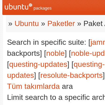
packages
»
Ubuntu
»
Paketler
» Paket 
Search in specific suite: [
jam
backports] [
noble
] [
noble-upd
[
questing-updates
] [
questing
updates
] [
resolute-backports
]
Tüm takımlarda
ara
Limit search to a specific arch