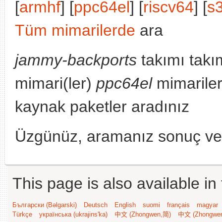
[
armhf
] [
ppc64el
] [
riscv64
] [
s
Tüm mimarilerde
ara
jammy-backports
takımı takı
mimari(ler)
ppc64el
mimariler
kaynak paketler aradınız
Üzgünüz, aramanız sonuç v
This page is also available in
Български (Bəlgarski)
Deutsch
English
suomi
français
magyar
Türkçe
українська (ukrajins'ka)
中文 (Zhongwen,简)
中文 (Zhongwe