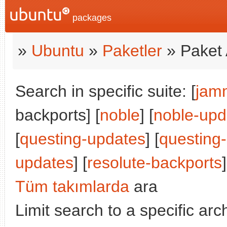
packages
»
Ubuntu
»
Paketler
» Paket 
Search in specific suite: [
jam
backports] [
noble
] [
noble-upd
[
questing-updates
] [
questing
updates
] [
resolute-backports
]
Tüm takımlarda
ara
Limit search to a specific arch