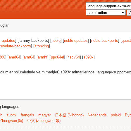
uçları
-updates
] [jammy-backports] [
noble
] [
noble-updates
] [
noble-backports
] [
quest
resolute-backports
] [
stonking
]
386
] [
amd64
] [
arm64
] [
armhf
] [
ppc64el
] [
riscv64
] [
s390x
]
ölümler bölümlerinde ve mimari(ler)
s390x
mimarilerinde, language-support-ext
ng languages:
sh
suomi
français
magyar
日本語 (Nihongo)
Nederlands
polski
Рус
Zhongwen,简)
中文 (Zhongwen,繁)