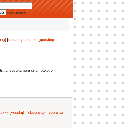
tüm seçenekler
ing
] [
questing-updates
] [
questing-
ra-ar sözünü barındıran paketler
ский (Russkij)
slovensky
svenska