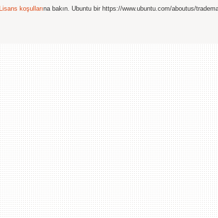
Lisans koşulları
na bakın. Ubuntu bir https://www.ubuntu.com/aboutus/tradem