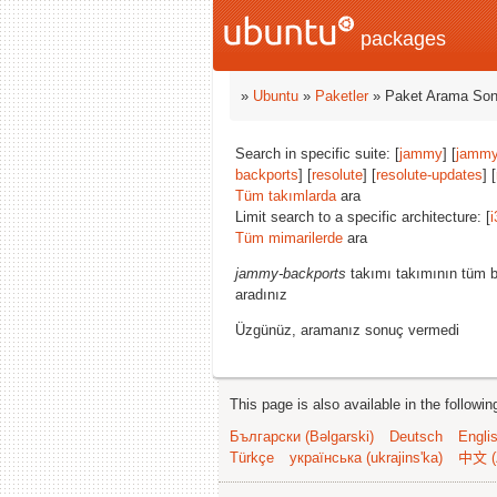
packages
»
Ubuntu
»
Paketler
» Paket Arama Son
Search in specific suite: [
jammy
] [
jammy
backports
] [
resolute
] [
resolute-updates
] [
Tüm takımlarda
ara
Limit search to a specific architecture: [
i
Tüm mimarilerde
ara
jammy-backports
takımı takımının tüm b
aradınız
Üzgünüz, aramanız sonuç vermedi
This page is also available in the followi
Български (Bəlgarski)
Deutsch
Engli
Türkçe
українська (ukrajins'ka)
中文 (