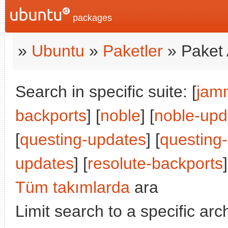
packages
»
Ubuntu
»
Paketler
» Paket 
Search in specific suite: [
jam
backports
] [
noble
] [
noble-upd
[
questing-updates
] [
questing
updates
] [
resolute-backports
]
Tüm takımlarda
ara
Limit search to a specific arch