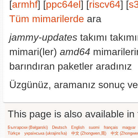
[
armhf
] [
ppc64el
] [
riscv64
] [
s
Tüm mimarilerde
ara
jammy-updates
takımı takımı
mimari(ler)
amd64
mimarileri
barındıran paketler aradınız
Üzgünüz, aramanız sonuç v
This page is also available in
Български (Bəlgarski)
Deutsch
English
suomi
français
magyar
Türkçe
українська (ukrajins'ka)
中文 (Zhongwen,简)
中文 (Zhongwe