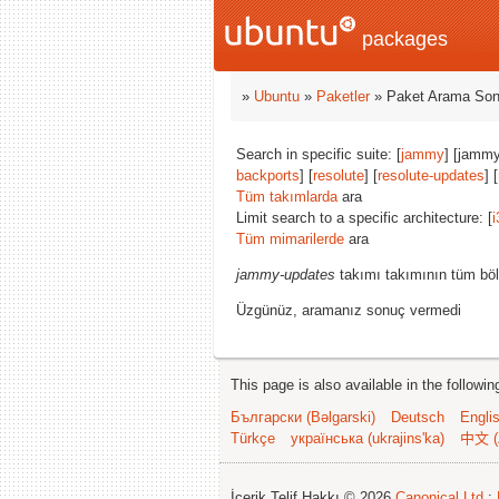
packages
»
Ubuntu
»
Paketler
» Paket Arama Son
Search in specific suite: [
jammy
] [jammy
backports
] [
resolute
] [
resolute-updates
] [
Tüm takımlarda
ara
Limit search to a specific architecture: [
i
Tüm mimarilerde
ara
jammy-updates
takımı takımının tüm böl
Üzgünüz, aramanız sonuç vermedi
This page is also available in the followi
Български (Bəlgarski)
Deutsch
Engli
Türkçe
українська (ukrajins'ka)
中文 (
İçerik Telif Hakkı © 2026
Canonical Ltd.
;