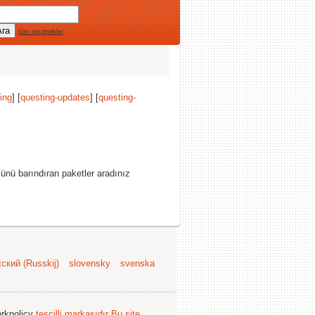
tüm seçenekler
ing
] [
questing-updates
] [
questing-
zünü barındıran paketler aradınız
ский (Russkij)
slovensky
svenska
arkpolicy
tescilli markasıdır
Bu site