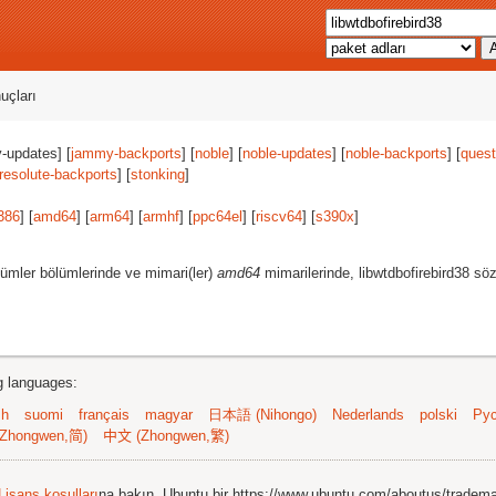
uçları
-updates] [
jammy-backports
] [
noble
] [
noble-updates
] [
noble-backports
] [
quest
resolute-backports
] [
stonking
]
386
] [
amd64
] [
arm64
] [
armhf
] [
ppc64el
] [
riscv64
] [
s390x
]
ümler bölümlerinde ve mimari(ler)
amd64
mimarilerinde, libwtdbofirebird38 sö
ng languages:
sh
suomi
français
magyar
日本語 (Nihongo)
Nederlands
polski
Рус
Zhongwen,简)
中文 (Zhongwen,繁)
Lisans koşulları
na bakın. Ubuntu bir https://www.ubuntu.com/aboutus/tradem