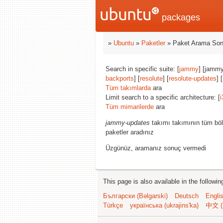
packages
»
Ubuntu
»
Paketler
» Paket Arama Son
Search in specific suite: [
jammy
] [jammy
backports
] [
resolute
] [
resolute-updates
] [
Tüm takımlarda
ara
Limit search to a specific architecture: [
i
Tüm mimarilerde
ara
jammy-updates
takımı takımının tüm böl
paketler aradınız
Üzgünüz, aramanız sonuç vermedi
This page is also available in the followi
Български (Bəlgarski)
Deutsch
Engli
Türkçe
українська (ukrajins'ka)
中文 (