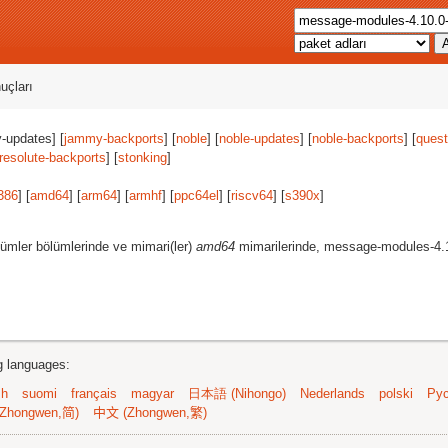
uçları
-updates] [
jammy-backports
] [
noble
] [
noble-updates
] [
noble-backports
] [
quest
resolute-backports
] [
stonking
]
386
] [
amd64
] [
arm64
] [
armhf
] [
ppc64el
] [
riscv64
] [
s390x
]
ümler bölümlerinde ve mimari(ler)
amd64
mimarilerinde, message-modules-4.1
ng languages:
sh
suomi
français
magyar
日本語 (Nihongo)
Nederlands
polski
Рус
Zhongwen,简)
中文 (Zhongwen,繁)