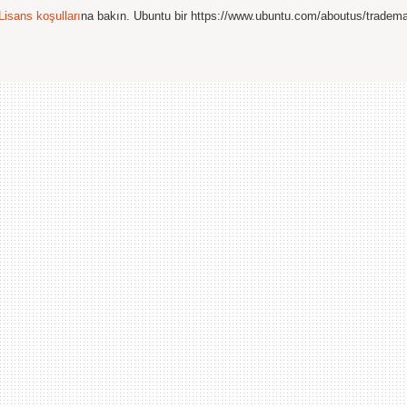
Lisans koşulları
na bakın. Ubuntu bir https://www.ubuntu.com/aboutus/tradem