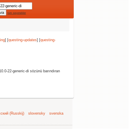
tüm seçenekler
ing
] [
questing-updates
] [
questing-
0.0-22-generic-di sözünü barındıran
ский (Russkij)
slovensky
svenska