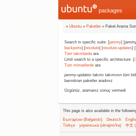
packages
»
Ubuntu
»
Paketler
» Paket Arama Son
Search in specific suite: [
jammy
] [jammy
backports
] [
resolute
] [
resolute-updates
] [
Tüm takımlarda
ara
Limit search to a specific architecture: [
i
Tüm mimarilerde
ara
jammy-updates
takımı takımının tüm böl
barındıran paketler aradınız
Üzgünüz, aramanız sonuç vermedi
This page is also available in the followi
Български (Bəlgarski)
Deutsch
Engli
Türkçe
українська (ukrajins'ka)
中文 (