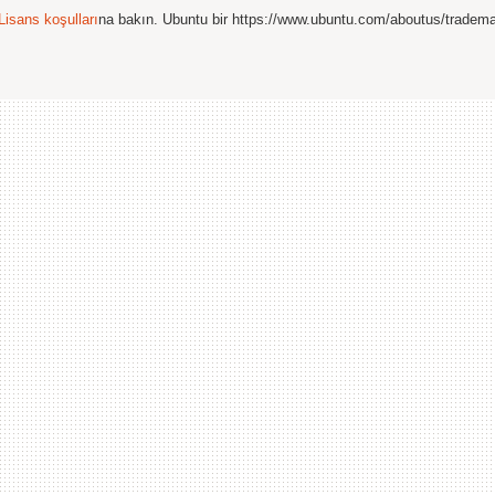
Lisans koşulları
na bakın. Ubuntu bir https://www.ubuntu.com/aboutus/tradem