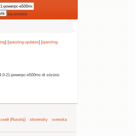
tüm seçenekler
ing
] [
questing-updates
] [
questing-
4.0-21-powerpc-e500mc-di sözünü
ский (Russkij)
slovensky
svenska