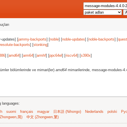
uçları
-updates] [
jammy-backports
] [
noble
] [
noble-updates
] [
noble-backports
] [
quest
resolute-backports
] [
stonking
]
386
] [
amd64
] [
arm64
] [
armhf
] [
ppc64el
] [
riscv64
] [
s390x
]
ümler bölümlerinde ve mimari(ler)
amd64
mimarilerinde, message-modules-4.
ng languages:
sh
suomi
français
magyar
日本語 (Nihongo)
Nederlands
polski
Рус
Zhongwen,简)
中文 (Zhongwen,繁)