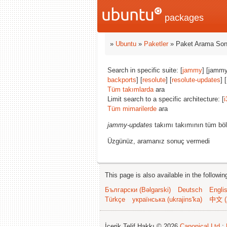
packages
»
Ubuntu
»
Paketler
» Paket Arama Son
Search in specific suite: [
jammy
] [jammy
backports
] [
resolute
] [
resolute-updates
] [
Tüm takımlarda
ara
Limit search to a specific architecture: [
i
Tüm mimarilerde
ara
jammy-updates
takımı takımının tüm böl
Üzgünüz, aramanız sonuç vermedi
This page is also available in the followi
Български (Bəlgarski)
Deutsch
Engli
Türkçe
українська (ukrajins'ka)
中文 (
İçerik Telif Hakkı © 2026
Canonical Ltd.
;