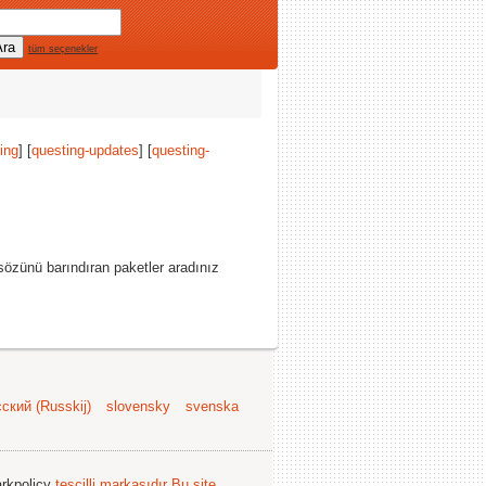
tüm seçenekler
ing
] [
questing-updates
] [
questing-
özünü barındıran paketler aradınız
ский (Russkij)
slovensky
svenska
arkpolicy
tescilli markasıdır
Bu site