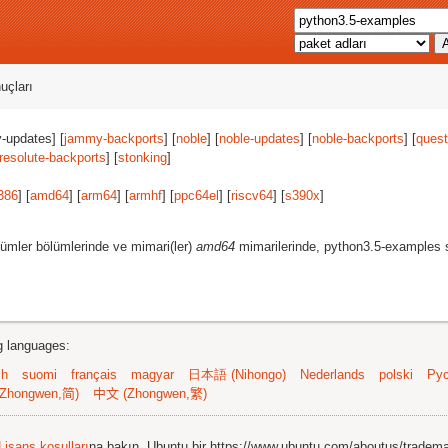
uçları
-updates] [
jammy-backports
] [
noble
] [
noble-updates
] [
noble-backports
] [
quest
resolute-backports
] [
stonking
]
386
] [
amd64
] [
arm64
] [
armhf
] [
ppc64el
] [
riscv64
] [
s390x
]
ümler bölümlerinde ve mimari(ler)
amd64
mimarilerinde, python3.5-examples s
ng languages:
sh
suomi
français
magyar
日本語 (Nihongo)
Nederlands
polski
Рус
Zhongwen,简)
中文 (Zhongwen,繁)
Lisans koşulları
na bakın. Ubuntu bir https://www.ubuntu.com/aboutus/tradem