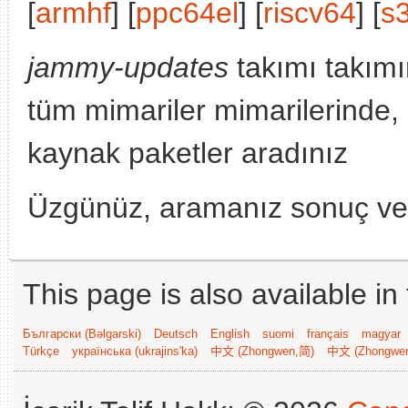
[
armhf
] [
ppc64el
] [
riscv64
] [
s
jammy-updates
takımı takımı
tüm mimariler mimarilerinde,
kaynak paketler aradınız
Üzgünüz, aramanız sonuç v
This page is also available in
Български (Bəlgarski)
Deutsch
English
suomi
français
magyar
Türkçe
українська (ukrajins'ka)
中文 (Zhongwen,简)
中文 (Zhongwe