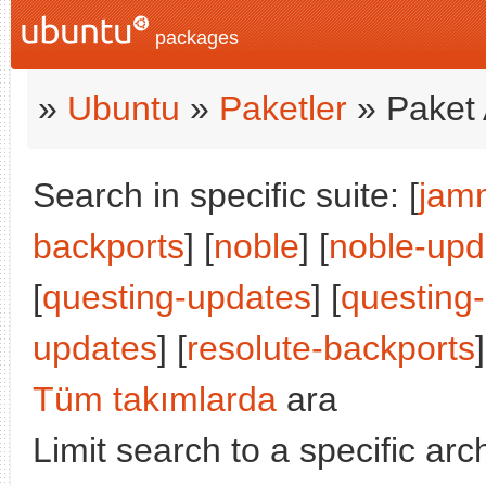
packages
»
Ubuntu
»
Paketler
» Paket 
Search in specific suite: [
jam
backports
] [
noble
] [
noble-upd
[
questing-updates
] [
questing
updates
] [
resolute-backports
]
Tüm takımlarda
ara
Limit search to a specific arch