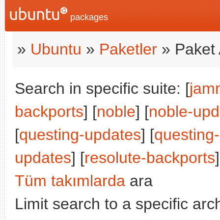
packages
»
Ubuntu
»
Paketler
» Paket 
Search in specific suite: [
jam
backports
] [
noble
] [
noble-upd
[
questing-updates
] [
questing
updates
] [
resolute-backports
]
Tüm takımlarda
ara
Limit search to a specific arch