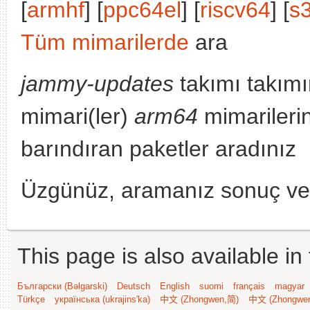
[
armhf
] [
ppc64el
] [
riscv64
] [
s
Tüm mimarilerde
ara
jammy-updates
takımı takımı
mimari(ler)
arm64
mimarilerin
barındıran paketler aradınız
Üzgünüz, aramanız sonuç v
This page is also available in
Български (Bəlgarski)
Deutsch
English
suomi
français
magyar
Türkçe
українська (ukrajins'ka)
中文 (Zhongwen,简)
中文 (Zhongwe