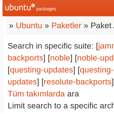
packages
»
Ubuntu
»
Paketler
» Paket 
Search in specific suite: [
jam
backports
] [
noble
] [
noble-upd
[
questing-updates
] [
questing
updates
] [
resolute-backports
]
Tüm takımlarda
ara
Limit search to a specific arch