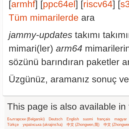
[
armhf
] [
ppc64el
] [
riscv64
] [
s
Tüm mimarilerde
ara
jammy-updates
takımı takımı
mimari(ler)
arm64
mimarileri
sözünü barındıran paketler a
Üzgünüz, aramanız sonuç v
This page is also available in
Български (Bəlgarski)
Deutsch
English
suomi
français
magyar
Türkçe
українська (ukrajins'ka)
中文 (Zhongwen,简)
中文 (Zhongwe