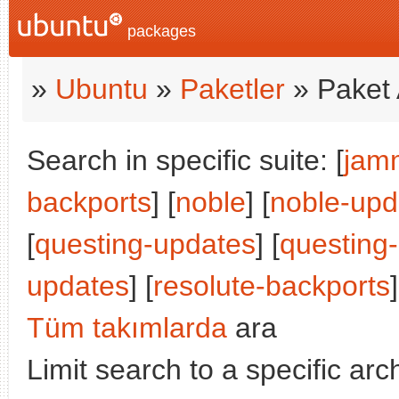
packages
»
Ubuntu
»
Paketler
» Paket 
Search in specific suite: [
jam
backports
] [
noble
] [
noble-upd
[
questing-updates
] [
questing
updates
] [
resolute-backports
]
Tüm takımlarda
ara
Limit search to a specific arch