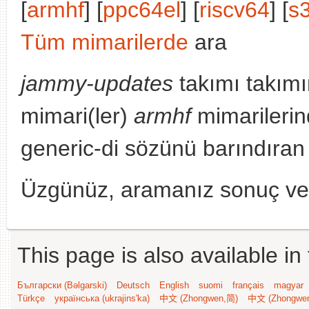
[
armhf
] [
ppc64el
] [
riscv64
] [
s
Tüm mimarilerde
ara
jammy-updates
takımı takımı
mimari(ler)
armhf
mimarilerin
generic-di sözünü barındıran 
Üzgünüz, aramanız sonuç v
This page is also available in
Български (Bəlgarski)
Deutsch
English
suomi
français
magyar
Türkçe
українська (ukrajins'ka)
中文 (Zhongwen,简)
中文 (Zhongwe