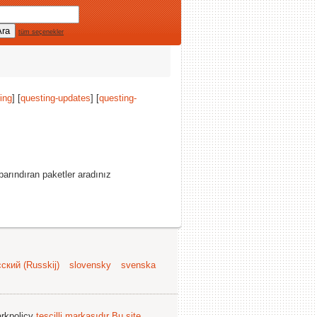
tüm seçenekler
ing
] [
questing-updates
] [
questing-
arındıran paketler aradınız
ский (Russkij)
slovensky
svenska
arkpolicy
tescilli markasıdır
Bu site