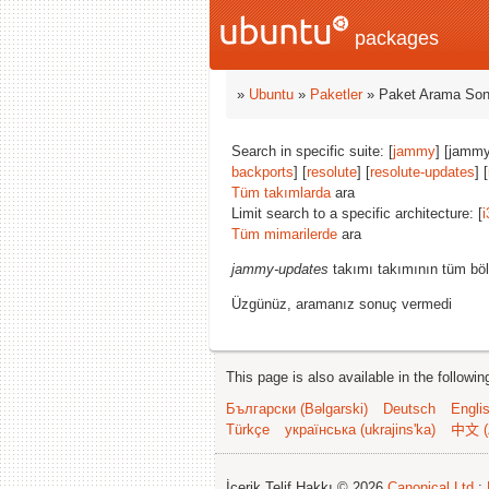
packages
»
Ubuntu
»
Paketler
» Paket Arama Son
Search in specific suite: [
jammy
] [jammy
backports
] [
resolute
] [
resolute-updates
] [
Tüm takımlarda
ara
Limit search to a specific architecture: [
i
Tüm mimarilerde
ara
jammy-updates
takımı takımının tüm böl
Üzgünüz, aramanız sonuç vermedi
This page is also available in the followi
Български (Bəlgarski)
Deutsch
Engli
Türkçe
українська (ukrajins'ka)
中文 (
İçerik Telif Hakkı © 2026
Canonical Ltd.
;