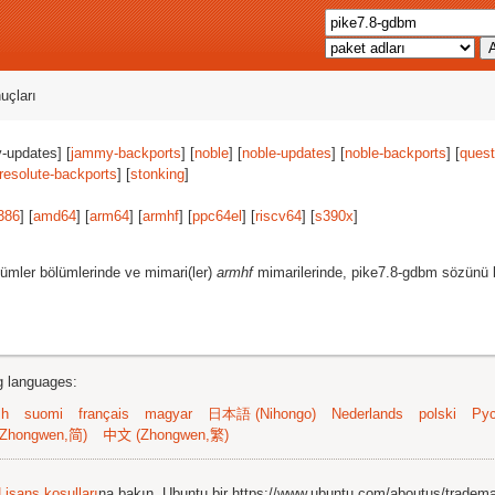
uçları
-updates] [
jammy-backports
] [
noble
] [
noble-updates
] [
noble-backports
] [
quest
resolute-backports
] [
stonking
]
386
] [
amd64
] [
arm64
] [
armhf
] [
ppc64el
] [
riscv64
] [
s390x
]
ümler bölümlerinde ve mimari(ler)
armhf
mimarilerinde, pike7.8-gdbm sözünü b
ng languages:
sh
suomi
français
magyar
日本語 (Nihongo)
Nederlands
polski
Рус
Zhongwen,简)
中文 (Zhongwen,繁)
Lisans koşulları
na bakın. Ubuntu bir https://www.ubuntu.com/aboutus/tradem