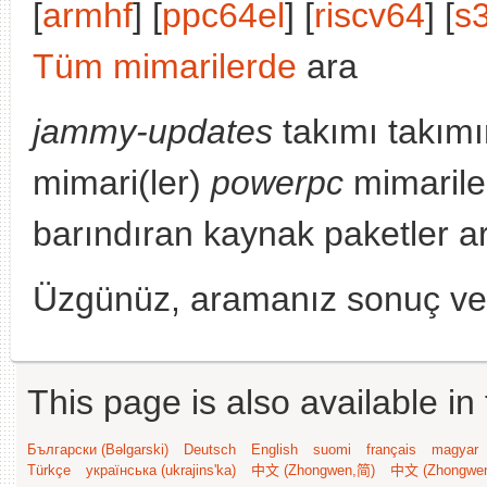
[
armhf
] [
ppc64el
] [
riscv64
] [
s
Tüm mimarilerde
ara
jammy-updates
takımı takımı
mimari(ler)
powerpc
mimarile
barındıran kaynak paketler a
Üzgünüz, aramanız sonuç v
This page is also available in
Български (Bəlgarski)
Deutsch
English
suomi
français
magyar
Türkçe
українська (ukrajins'ka)
中文 (Zhongwen,简)
中文 (Zhongwe