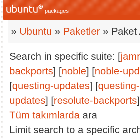
packages
»
Ubuntu
»
Paketler
» Paket 
Search in specific suite: [
jam
backports
] [
noble
] [
noble-upd
[
questing-updates
] [
questing
updates
] [
resolute-backports
]
Tüm takımlarda
ara
Limit search to a specific arch