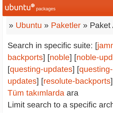
packages
»
Ubuntu
»
Paketler
» Paket 
Search in specific suite: [
jam
backports
] [
noble
] [
noble-upd
[
questing-updates
] [
questing
updates
] [
resolute-backports
]
Tüm takımlarda
ara
Limit search to a specific arch