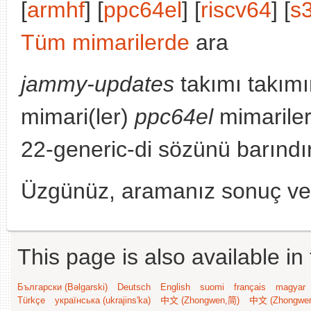
[
armhf
] [
ppc64el
] [
riscv64
] [
s
Tüm mimarilerde
ara
jammy-updates
takımı takımı
mimari(ler)
ppc64el
mimarile
22-generic-di sözünü barındı
Üzgünüz, aramanız sonuç v
This page is also available in
Български (Bəlgarski)
Deutsch
English
suomi
français
magyar
Türkçe
українська (ukrajins'ka)
中文 (Zhongwen,简)
中文 (Zhongwe