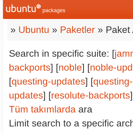
packages
»
Ubuntu
»
Paketler
» Paket 
Search in specific suite: [
jam
backports
] [
noble
] [
noble-upd
[
questing-updates
] [
questing
updates
] [
resolute-backports
]
Tüm takımlarda
ara
Limit search to a specific arch