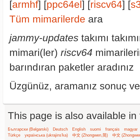
[
armhf
] [
ppc64el
] [
riscv64
] [
s
Tüm mimarilerde
ara
jammy-updates
takımı takımı
mimari(ler)
riscv64
mimariler
barındıran paketler aradınız
Üzgünüz, aramanız sonuç v
This page is also available in
Български (Bəlgarski)
Deutsch
English
suomi
français
magyar
Türkçe
українська (ukrajins'ka)
中文 (Zhongwen,简)
中文 (Zhongwe