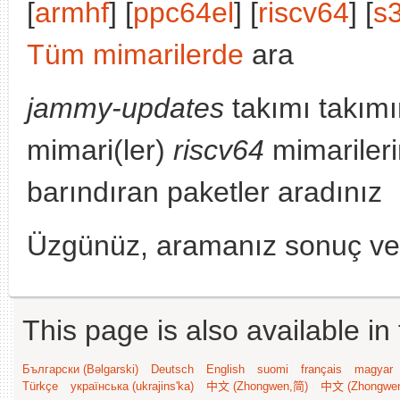
[
armhf
] [
ppc64el
] [
riscv64
] [
s
Tüm mimarilerde
ara
jammy-updates
takımı takımı
mimari(ler)
riscv64
mimariler
barındıran paketler aradınız
Üzgünüz, aramanız sonuç v
This page is also available in
Български (Bəlgarski)
Deutsch
English
suomi
français
magyar
Türkçe
українська (ukrajins'ka)
中文 (Zhongwen,简)
中文 (Zhongwe