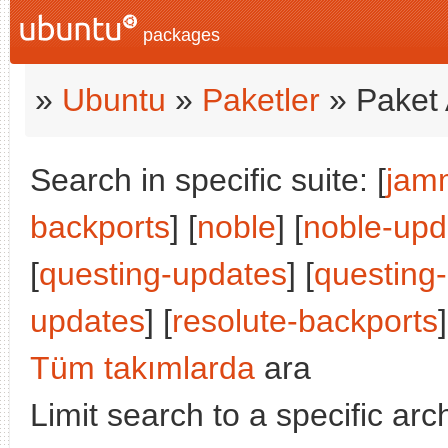
packages
»
Ubuntu
»
Paketler
» Paket 
Search in specific suite: [
jam
backports
] [
noble
] [
noble-upd
[
questing-updates
] [
questing
updates
] [
resolute-backports
]
Tüm takımlarda
ara
Limit search to a specific arch