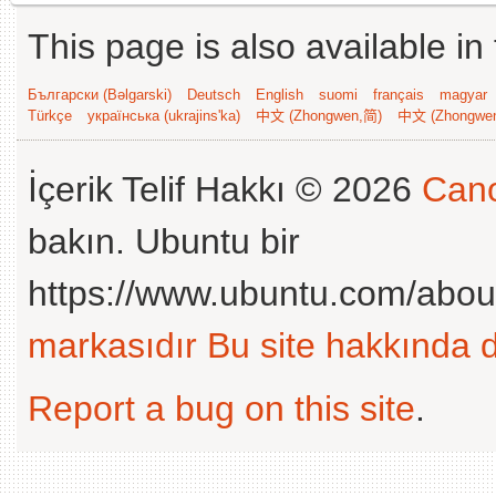
This page is also available in
Български (Bəlgarski)
Deutsch
English
suomi
français
magyar
Türkçe
українська (ukrajins'ka)
中文 (Zhongwen,简)
中文 (Zhongwe
İçerik Telif Hakkı © 2026
Cano
bakın. Ubuntu bir
https://www.ubuntu.com/abou
markasıdır
Bu site hakkında d
Report a bug on this site
.