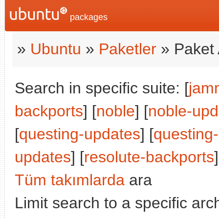
packages
»
Ubuntu
»
Paketler
» Paket 
Search in specific suite: [
jam
backports
] [
noble
] [
noble-upd
[
questing-updates
] [
questing
updates
] [
resolute-backports
]
Tüm takımlarda
ara
Limit search to a specific arch