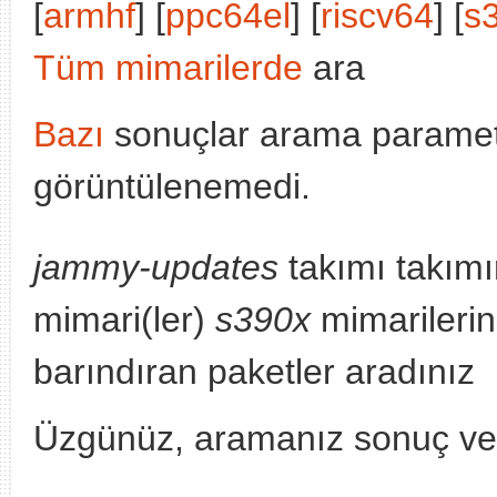
[
armhf
] [
ppc64el
] [
riscv64
] [
s
Tüm mimarilerde
ara
Bazı
sonuçlar arama parametr
görüntülenemedi.
jammy-updates
takımı takımı
mimari(ler)
s390x
mimarilerin
barındıran paketler aradınız
Üzgünüz, aramanız sonuç v