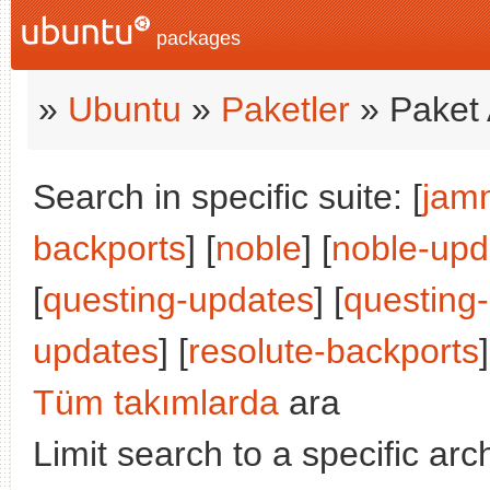
packages
»
Ubuntu
»
Paketler
» Paket 
Search in specific suite: [
jam
backports
] [
noble
] [
noble-upd
[
questing-updates
] [
questing
updates
] [
resolute-backports
]
Tüm takımlarda
ara
Limit search to a specific arch