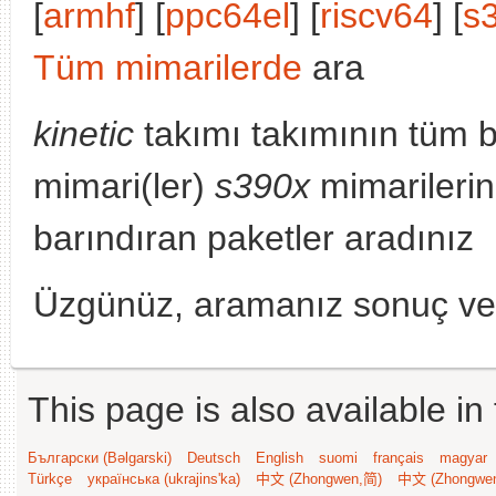
[
armhf
] [
ppc64el
] [
riscv64
] [
s
Tüm mimarilerde
ara
kinetic
takımı takımının tüm 
mimari(ler)
s390x
mimarileri
barındıran paketler aradınız
Üzgünüz, aramanız sonuç v
This page is also available in
Български (Bəlgarski)
Deutsch
English
suomi
français
magyar
Türkçe
українська (ukrajins'ka)
中文 (Zhongwen,简)
中文 (Zhongwe