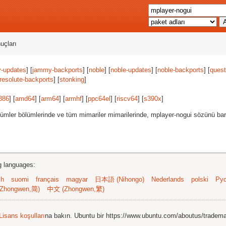
uçları
-updates
] [
jammy-backports
] [
noble
] [
noble-updates
] [
noble-backports
] [
quest
resolute-backports
] [
stonking
]
386
] [
amd64
] [
arm64
] [
armhf
] [
ppc64el
] [
riscv64
] [
s390x
]
ümler bölümlerinde ve tüm mimariler mimarilerinde, mplayer-nogui sözünü barı
ng languages:
sh
suomi
français
magyar
日本語 (Nihongo)
Nederlands
polski
Рус
Zhongwen,简)
中文 (Zhongwen,繁)
Lisans koşulları
na bakın. Ubuntu bir https://www.ubuntu.com/aboutus/tradem