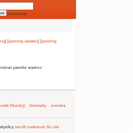
tüm seçenekler
ing
] [
questing-updates
] [
questing-
ndıran paketler aradınız
ский (Russkij)
slovensky
svenska
arkpolicy
tescilli markasıdır
Bu site