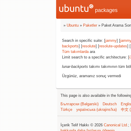
packages
»
Ubuntu
»
Paketler
» Paket Arama Son
Search in specific suite: [
jammy
] [
jammy
backports
] [
resolute
] [
resolute-updates
] [
Tüm takımlarda
ara
Limit search to a specific architecture: [
i
lunar-backports
takımı takımının tüm böl
Üzgünüz, aramanız sonuç vermedi
This page is also available in the followi
Български (Bəlgarski)
Deutsch
Engli
Türkçe
українська (ukrajins'ka)
中文 (
İçerik Telif Hakkı © 2026
Canonical Ltd.
;
hakkında daha fazlasını öğrenin
.