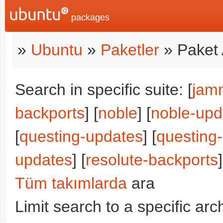
packages
»
Ubuntu
»
Paketler
» Paket 
Search in specific suite: [
jam
backports
] [
noble
] [
noble-upd
[
questing-updates
] [
questing
updates
] [
resolute-backports
]
Tüm takımlarda
ara
Limit search to a specific arch