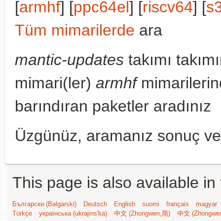
[
armhf
] [
ppc64el
] [
riscv64
] [
s
Tüm mimarilerde
ara
mantic-updates
takımı takımı
mimari(ler)
armhf
mimarilerin
barındıran paketler aradınız
Üzgünüz, aramanız sonuç v
This page is also available in
Български (Bəlgarski)
Deutsch
English
suomi
français
magyar
Türkçe
українська (ukrajins'ka)
中文 (Zhongwen,简)
中文 (Zhongwe